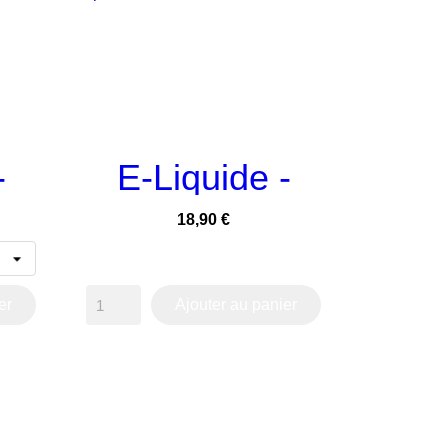
-
E-Liquide -

APERÇU RAPIDE
Y
POMME
Prix
18,90 €
...
Glacée 50ml -...
er
Ajouter au panier