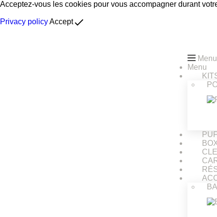
Acceptez-vous les cookies pour vous accompagner durant votre 
done
Privacy policy
Accept
Menu
Menu
KIT
P
PU
BO
CL
CA
RÉ
AC
BA