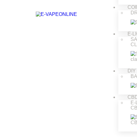
COI
DR
E-L
S
CL
DIY
BA
CB
E-
C