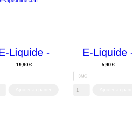
E-Liquide -
E-Liquide 


APERÇU RAPIDE
APERÇU RAPIDE
DOCTEUR
STRETCH
Prix
Prix
19,90 €
5,90 €
DDLE 50ml...
BERRY 10ml
Ajouter au panier
Ajouter au pani