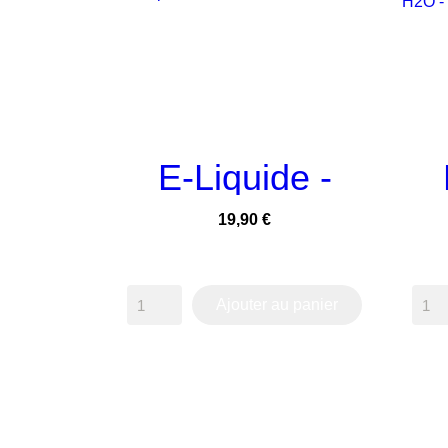
E-Liquide -

APERÇU RAPIDE
ORANGE
Prix
19,90 €
SANGUINE
RI
50ml...
Ajouter au panier