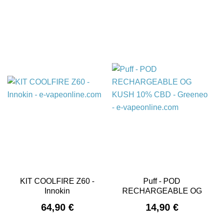
KIT COOLFIRE Z60 -
Puff - POD
Innokin
RECHARGEABLE OG
KUSH...
Prix
Prix
64,90 €
14,90 €