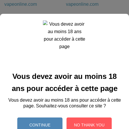
E-Liquide - FRAISE
E-Liquide - GRANITE DE
SAUVAGE 10ml...
MELON...
Prix
Prix
5,90 €
5,90 €
Vous devez avoir au moins 18
ans pour accéder à cette page
Vous devez avoir au moins 18 ans pour accéder à cette
page. Souhaitez-vous consulter ce site ?
Ajouter au panier
Ajouter au panier
CONTINUE
NO THANK YOU