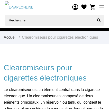
shopping_cart

Accueil
Clearomiseurs pour cigarettes électroniques
Clearomiseurs pour
cigarettes électroniques
Le clearomiseur est un élément central dans la cigarette
électronique. Un clearomiseur est composé de deux
éléments principaux: un réservoir, ou tank, qui contient le
e-liquide, et un système de vaporisation, lequel permet de