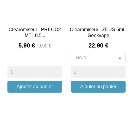
Clearomiseur - PRECO2
Clearomiseur - ZEUS 5ml -
MTL 0.5...
Geekvape
Prix
Prix
5,90 €
22,90 €
9,90 €
Ajouter au panier
Ajouter au panier